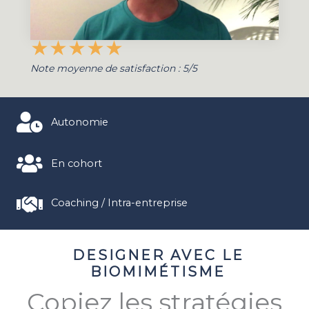
★
★
★
★
★
Note moyenne de satisfaction : 5/5
Autonomie
En cohort
Coaching / Intra-entreprise
DESIGNER AVEC LE
BIOMIMÉTISME
Copiez les stratégies