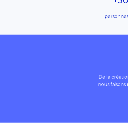
+3
personnes
De la créati
nous faisons