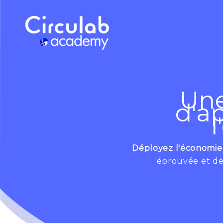
Aller
au
contenu
Une
d'a
l
Déployez l'économie 
éprouvée et des