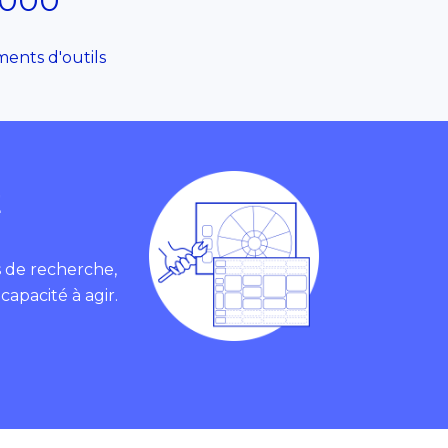
 000
ents d'outils
E
s de recherche,
apacité à agir.