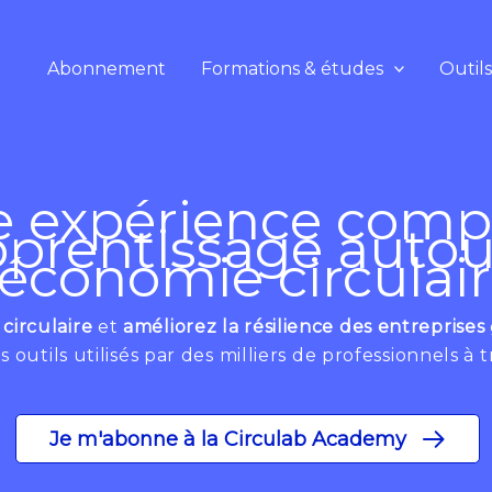
Abonnement
Formations & études
Outil
 expérience comp
pprentissage autou
'économie circulai
circulaire
et
améliorez la résilience des entreprises
 outils utilisés par des milliers de professionnels à
Je m'abonne à la Circulab Academy