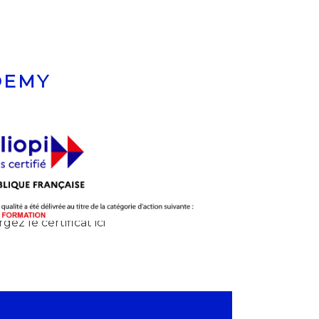
DEMY
gez le certificat
ici