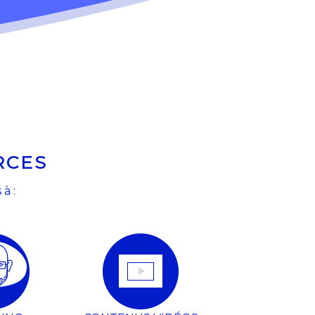
RCES
à :