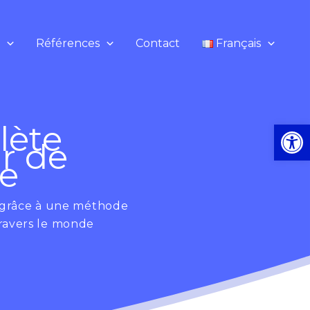
s
Références
Contact
Français
Ou
lète
r de
re
grâce à une méthode
 travers le monde