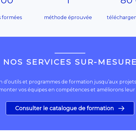
000
1
80
 formées
méthode éprouvée
téléchargem
NOS SERVICES SUR-MESUR
on d’outils et programmes de formation jusqu’aux projet
 monter vos équipes en compétences et améliorons leur c
Consulter le catalogue de formation