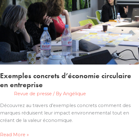
circulaire
?
Exemples concrets d’économie circulaire
en entreprise
Revue de presse
/ By
Angélique
Découvrez au travers d’exemples concrets comment des
marques réduisent leur impact environnemental tout en
créant de la valeur économique.
Exemples
Read More »