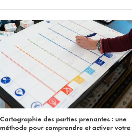
éco-
conception
:
passer
à
l’action
pour
concevoir
des
produits
circulaires
Cartographie des parties prenantes : une
méthode pour comprendre et activer votre