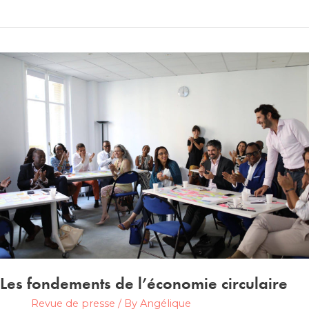
concrets
d’économie
circulaire
en
entreprise
Les fondements de l’économie circulaire
Revue de presse
/ By
Angélique