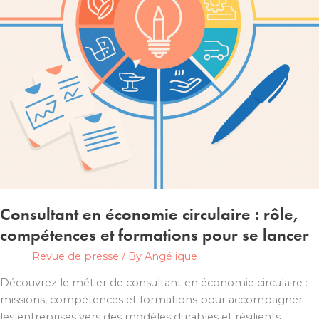
écosystème
Consultant en économie circulaire : rôle,
compétences et formations pour se lancer
Revue de presse
/ By
Angélique
Découvrez le métier de consultant en économie circulaire :
missions, compétences et formations pour accompagner
les entreprises vers des modèles durables et résilients.