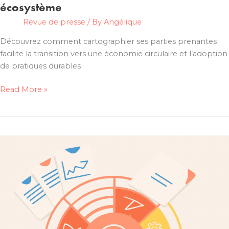
écosystème
Revue de presse
/ By
Angélique
Découvrez comment cartographier ses parties prenantes
facilite la transition vers une économie circulaire et l’adoption
de pratiques durables
Cartographie
Read More »
des
parties
prenantes
:
une
méthode
pour
comprendre
et
activer
votre