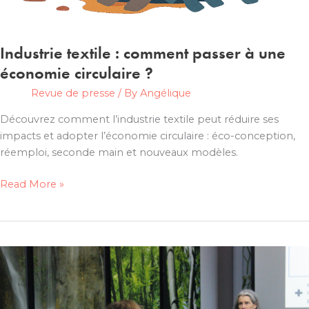
Industrie textile : comment passer à une
économie circulaire ?
Revue de presse
/ By
Angélique
Découvrez comment l’industrie textile peut réduire ses
impacts et adopter l’économie circulaire : éco-conception,
réemploi, seconde main et nouveaux modèles.
Industrie
Read More »
textile
:
comment
passer
à
une
économie