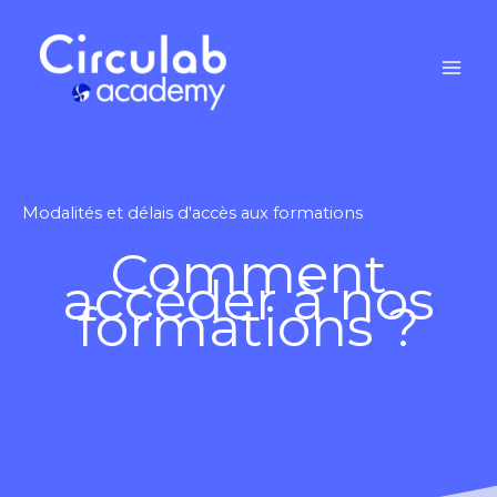
Aller
au
contenu
Modalités et délais d'accès aux formations
Comment
accéder à nos
formations ?